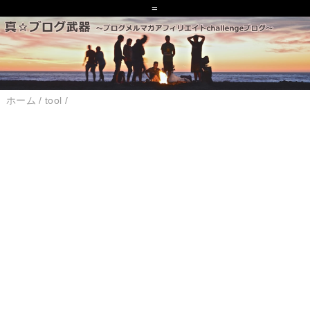
=
ホーム
/
tool
/